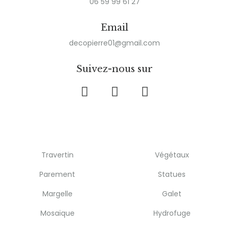
06 59 99 61 27
Email
decopierre01@gmail.com
Suivez-nous sur
Travertin
Végétaux
Parement
Statues
Margelle
Galet
Mosaïque
Hydrofuge